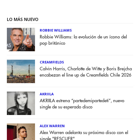
LO MÁS NUEVO
ROBBIE WILLIAMS
Robbie Williams: la evolución de un ícono del
pop británico
CREAMFIELDS
Calvin Harris, Charlotte de Witte y Boris Brejcha
encabezan el line up de Creamfields Chile 2026
AKRIILA
AKRIILA estrena “partedemipartedeti”, nuevo
single de su esperado disco
ALEX WARREN
Alex Warren adelanta su próximo disco con el
single "RESCUER"