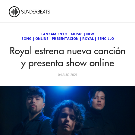
LANZAMIENTO
|
MUSIC
|
NEW
SONG
|
ONLINE
|
PRESENTACIÓN
|
ROYAL
|
SENCILLO
Royal estrena nueva canción
y presenta show online
04 AUG 2021