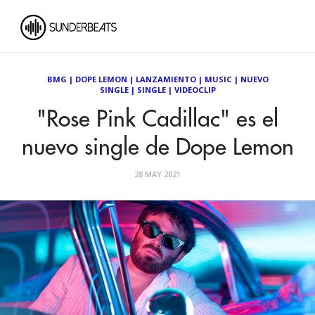
BMG
|
DOPE LEMON
|
LANZAMIENTO
|
MUSIC
|
NUEVO
SINGLE
|
SINGLE
|
VIDEOCLIP
"Rose Pink Cadillac" es el
nuevo single de Dope Lemon
28 MAY 2021