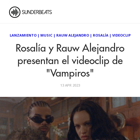
LANZAMIENTO
|
MUSIC
|
RAUW ALEJANDRO
|
ROSALÍA
|
VIDEOCLIP
Rosalía y Rauw Alejandro
presentan el videoclip de
"Vampiros"
13 APR 2023