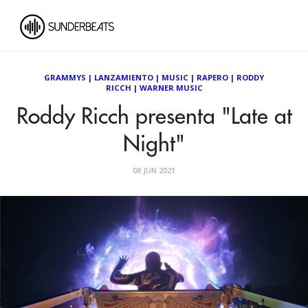
GRAMMYS
|
LANZAMIENTO
|
MUSIC
|
RAPERO
|
RODDY
RICCH
|
WARNER MUSIC
Roddy Ricch presenta "Late at
Night"
08 JUN 2021