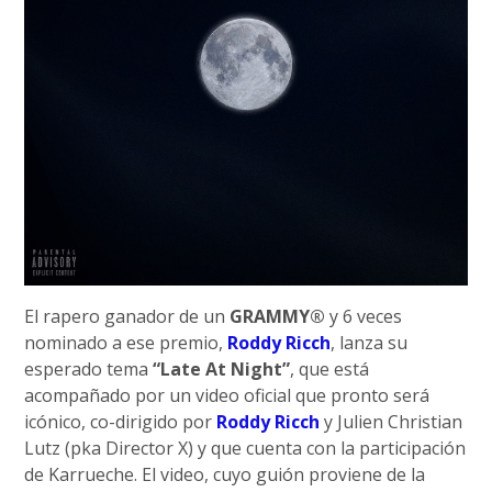
El rapero ganador de un
GRAMMY®
y 6 veces
nominado a ese premio,
Roddy Ricch
, lanza su
esperado tema
“Late At Night”
, que está
acompañado por un video oficial que pronto será
icónico, co-dirigido por
Roddy Ricch
y Julien Christian
Lutz (pka Director X) y que cuenta con la participación
de Karrueche. El video, cuyo guión proviene de la