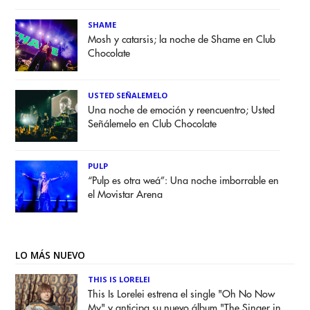
SHAME
Mosh y catarsis; la noche de Shame en Club
Chocolate
USTED SEÑALEMELO
Una noche de emoción y reencuentro; Usted
Señálemelo en Club Chocolate
PULP
“Pulp es otra weá”: Una noche imborrable en
el Movistar Arena
LO MÁS NUEVO
THIS IS LORELEI
This Is Lorelei estrena el single "Oh No Now
My" y anticipa su nuevo álbum "The Singer in