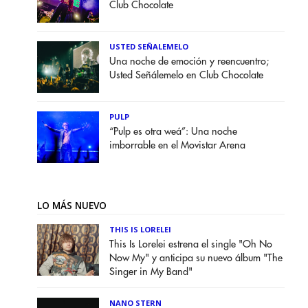
Club Chocolate
USTED SEÑALEMELO
Una noche de emoción y reencuentro;
Usted Señálemelo en Club Chocolate
PULP
“Pulp es otra weá”: Una noche
imborrable en el Movistar Arena
LO MÁS NUEVO
THIS IS LORELEI
This Is Lorelei estrena el single "Oh No
Now My" y anticipa su nuevo álbum "The
Singer in My Band"
NANO STERN