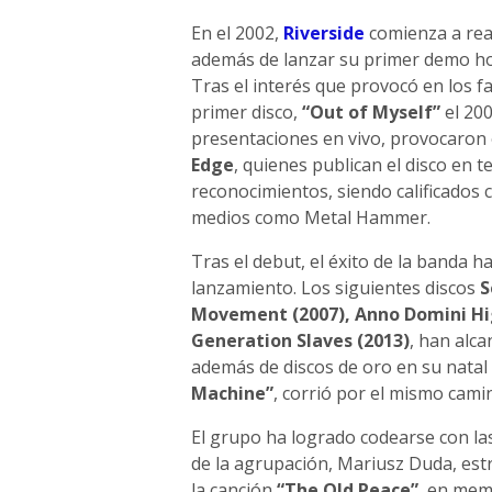
En el 2002,
Riverside
comienza a real
además de lanzar su primer demo ho
Tras el interés que provocó en los f
primer disco,
“Out of Myself”
el 200
presentaciones en vivo, provocaron 
Edge
, quienes publican el disco en 
reconocimientos, siendo calificados 
medios como Metal Hammer.
Tras el debut, el éxito de la banda 
lanzamiento. Los siguientes discos
S
Movement (2007), Anno Domini Hig
Generation Slaves (2013)
, han alc
además de discos de oro en su natal
Machine”
, corrió por el mismo cami
El grupo ha logrado codearse con las
de la agrupación, Mariusz Duda, est
la canción
“The Old Peace”
, en mem