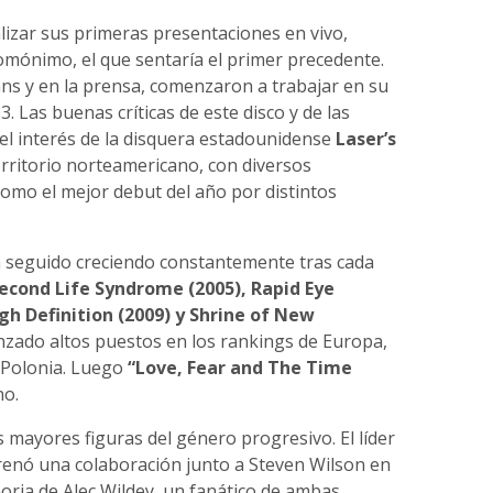
izar sus primeras presentaciones en vivo,
mónimo, el que sentaría el primer precedente.
ans y en la prensa, comenzaron a trabajar en su
3. Las buenas críticas de este disco y de las
el interés de la disquera estadounidense
Laser’s
territorio norteamericano, con diversos
como el mejor debut del año por distintos
ha seguido creciendo constantemente tras cada
econd Life Syndrome (2005), Rapid Eye
h Definition (2009) y Shrine of New
anzado altos puestos en los rankings de Europa,
 Polonia. Luego
“Love, Fear and The Time
no.
 mayores figuras del género progresivo. El líder
renó una colaboración junto a Steven Wilson en
oria de Alec Wildey, un fanático de ambas