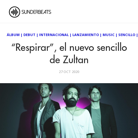
ÁLBUM
|
DEBUT
|
INTERNACIONAL
|
LANZAMIENTO
|
MUSIC
|
SENCILLO
“Respirar”, el nuevo sencillo
de Zultan
27 OCT 2020