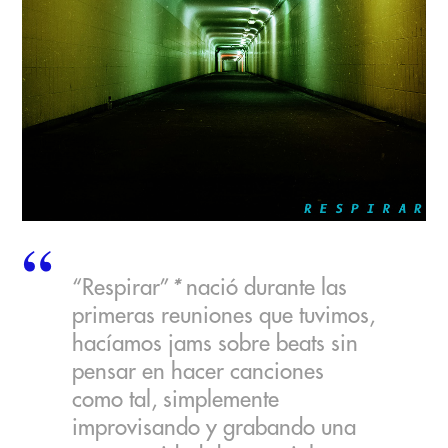
“Respirar”
*
nació durante las
primeras reuniones que tuvimos,
hacíamos jams sobre beats sin
pensar en hacer canciones
como tal, simplemente
improvisando y grabando una