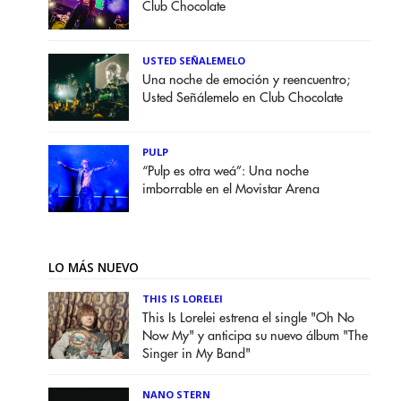
Club Chocolate
USTED SEÑALEMELO
Una noche de emoción y reencuentro;
Usted Señálemelo en Club Chocolate
PULP
“Pulp es otra weá”: Una noche
imborrable en el Movistar Arena
LO MÁS NUEVO
THIS IS LORELEI
This Is Lorelei estrena el single "Oh No
Now My" y anticipa su nuevo álbum "The
Singer in My Band"
NANO STERN