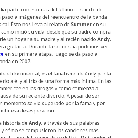
ia parte con escenas del último concierto de
da paso a imágenes del reencuentro de la banda
al. Ésto nos lleva al relato de
Summer
en su
cómo inició su vida, desde que su padre compra
le un hogar a su madre y al recién nacido
Andy
,
ra guitarra. Durante la secuencia podemos ver
ce
en su primera etapa, luego se da paso a
banda en 2007.
te el documental, es el fanatismo de Andy por la
rlo a él y al trío de una forma más íntima. En las
mmer cae en las drogas y como comienza a
ausa de su reciente divorcio. A pesar de ser
n momento se vio superado por la fama y por
mitir esa desesperación.
a historia de
Andy
, a través de sus palabras
m y cómo se compusieron las canciones más
 grabación del primer disco del trío
Outlandos d