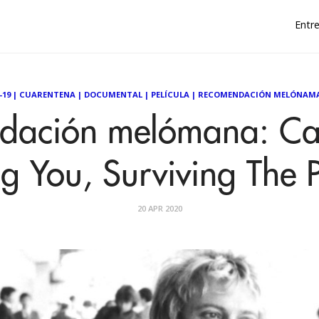
Entre
-19
|
CUARENTENA
|
DOCUMENTAL
|
PELÍCULA
|
RECOMENDACIÓN MELÓNAM
dación melómana: Can
ng You, Surviving The P
20 APR 2020