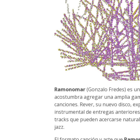
Ramonomar
(Gonzalo Fredes) es un
acostumbra agregar una amplia gama
canciones. Rever, su nuevo disco, ex
instrumental de entregas anterior
tracks que pueden acercarse naturalm
jazz.
El formato canción y arte que
Ramo