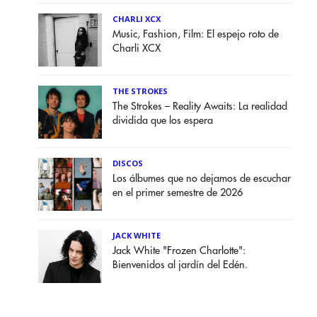
CHARLI XCX
Music, Fashion, Film: El espejo roto de
Charli XCX
THE STROKES
The Strokes – Reality Awaits: La realidad
dividida que los espera
DISCOS
Los álbumes que no dejamos de escuchar
en el primer semestre de 2026
JACK WHITE
Jack White "Frozen Charlotte":
Bienvenidos al jardín del Edén.