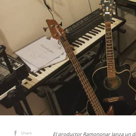
Share
El productor Ramononar lanza un di