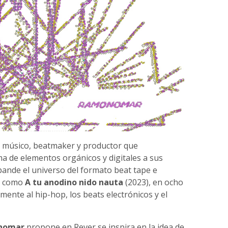
 músico, beatmaker y productor que
 de elementos orgánicos y digitales a sus
pande el universo del formato beat tape e
es como
A tu anodino nido nauta
(2023), en ocho
ente al hip-hop, los beats electrónicos y el
nomar
propone en Rever se inspira en la idea de