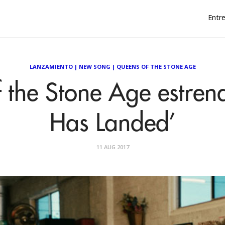
Entre
LANZAMIENTO
|
NEW SONG
|
QUEENS OF THE STONE AGE
the Stone Age estrena
Has Landed’
11 AUG 2017