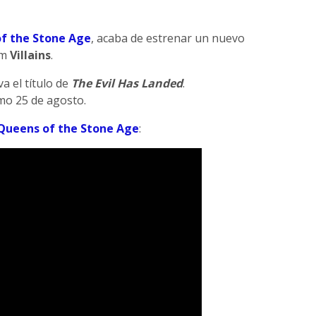
f the Stone Age
, acaba de estrenar un nuevo
um
Villains
.
a el título de
The Evil Has Landed
.
imo 25 de agosto.
Queens of the Stone Age
: