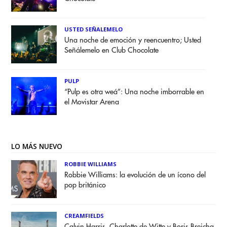
USTED SEÑALEMELO
Una noche de emoción y reencuentro; Usted
Señálemelo en Club Chocolate
PULP
“Pulp es otra weá”: Una noche imborrable en
el Movistar Arena
LO MÁS NUEVO
ROBBIE WILLIAMS
Robbie Williams: la evolución de un ícono del
pop británico
CREAMFIELDS
Calvin Harris, Charlotte de Witte y Boris Brejcha