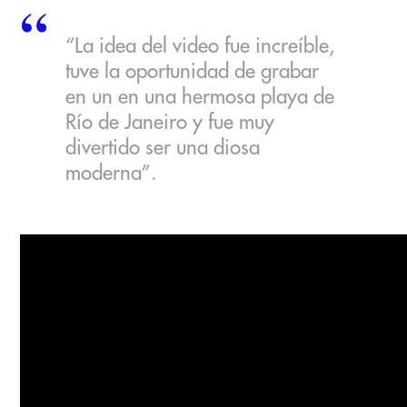
“La idea del video fue increíble,
tuve la oportunidad de grabar
en un en una hermosa playa de
Río de Janeiro y fue muy
divertido ser una diosa
moderna”.