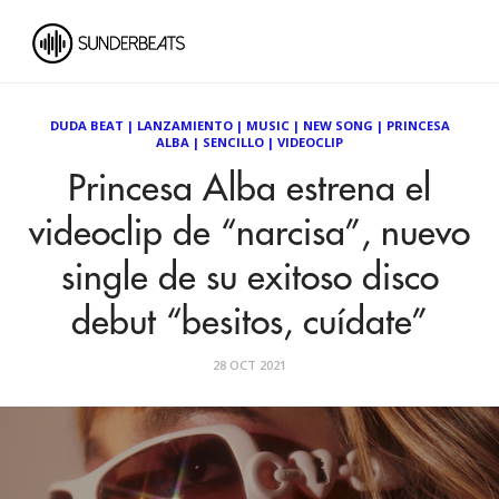
DUDA BEAT
|
LANZAMIENTO
|
MUSIC
|
NEW SONG
|
PRINCESA
ALBA
|
SENCILLO
|
VIDEOCLIP
Princesa Alba estrena el
videoclip de “narcisa”, nuevo
single de su exitoso disco
debut “besitos, cuídate”
28 OCT 2021