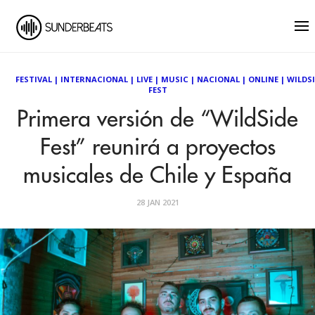
FESTIVAL
|
INTERNACIONAL
|
LIVE
|
MUSIC
|
NACIONAL
|
ONLINE
|
WILDS
FEST
Primera versión de “WildSide
Fest” reunirá a proyectos
musicales de Chile y España
28 JAN 2021