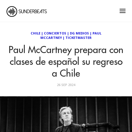
CHILE
|
CONCIERTOS
|
DG MEDIOS
|
PAUL
MCCARTNEY
|
TICKETMASTER
Paul McCartney prepara con
clases de español su regreso
a Chile
26 SEP 2024