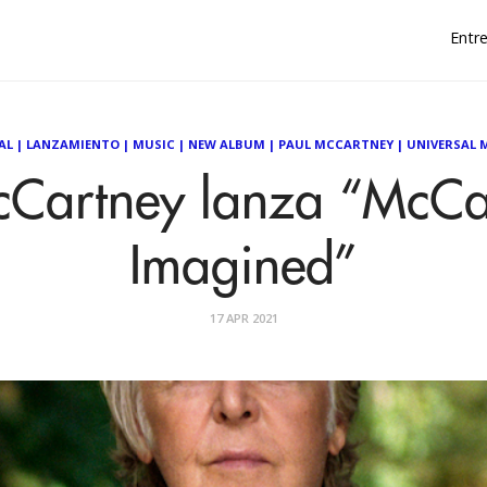
Entre
AL
|
LANZAMIENTO
|
MUSIC
|
NEW ALBUM
|
PAUL MCCARTNEY
|
UNIVERSAL 
Cartney lanza “McCar
Imagined”
17 APR 2021