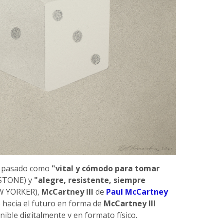
o pasado como
"vital y cómodo para tomar
STONE) y
"alegre, resistente, siempre
W YORKER),
McCartney III
de
Paul McCartney
 hacia el futuro en forma de
McCartney III
nible digitalmente y en formato físico.