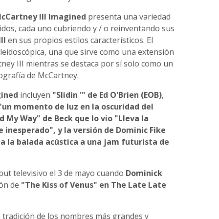
cCartney III Imagined
presenta una variedad
idos, cada uno cubriendo y / o reinventando sus
II
en sus propios estilos característicos. El
aleidoscópica, una que sirve como una extensión
ey III mientras se destaca por sí solo como un
cografía de McCartney.
gined
incluyen
"Slidin '" de Ed O'Brien (EOB)
,
"un momento de luz en la oscuridad del
d My Way" de Beck que lo vio "Lleva la
inesperado", y la versión de Dominic Fike
a la balada acústica a una jam futurista de
ut televisivo el 3 de mayo cuando
Dominick
ión de
"The Kiss of Venus" en The Late Late
 tradición de los nombres más grandes y