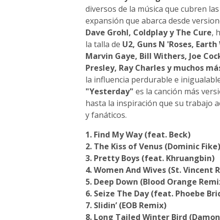
diversos de la música que cubren las
expansión que abarca desde version
Dave Grohl, Coldplay y The Cure
, 
la talla de
U2, Guns N 'Roses, Earth
Marvin Gaye, Bill Withers, Joe Coc
Presley, Ray Charles y muchos má
la influencia perdurable e inigualab
"Yesterday"
es la canción más vers
hasta la inspiración que su trabajo 
y fanáticos.
1. Find My Way (feat. Beck)
2. The Kiss of Venus (Dominic Fike
3. Pretty Boys (feat. Khruangbin)
4. Women And Wives (St. Vincent 
5. Deep Down (Blood Orange Remi
6. Seize The Day (feat. Phoebe Bri
7. Slidin’ (EOB Remix)
8. Long Tailed Winter Bird (Damo