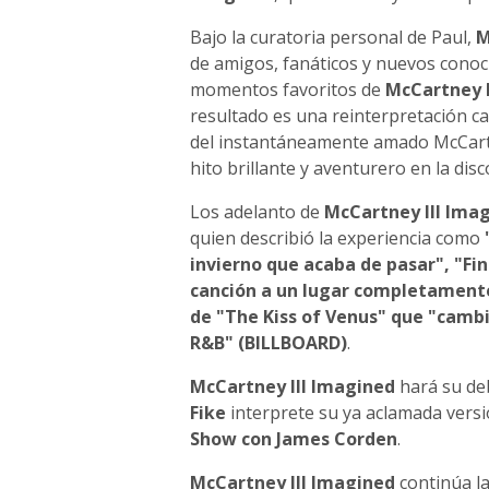
Bajo la curatoria personal de Paul,
M
de amigos, fanáticos y nuevos conoc
momentos favoritos de
McCartney I
resultado es una reinterpretación c
del instantáneamente amado McCartn
hito brillante y aventurero en la dis
Los adelanto de
McCartney III Ima
quien describió la experiencia como
invierno que acaba de pasar", "Fin
canción a un lugar completamente 
de "The Kiss of Venus" que "cambi
R&B" (BILLBOARD)
.
McCartney III Imagined
hará su deb
Fike
interprete su ya aclamada vers
Show con James Corden
.
McCartney III Imagined
continúa la