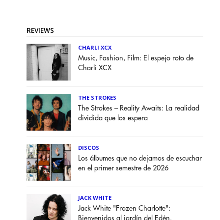
REVIEWS
CHARLI XCX
Music, Fashion, Film: El espejo roto de
Charli XCX
THE STROKES
The Strokes – Reality Awaits: La realidad
dividida que los espera
DISCOS
Los álbumes que no dejamos de escuchar
en el primer semestre de 2026
JACK WHITE
Jack White "Frozen Charlotte":
Bienvenidos al jardín del Edén.