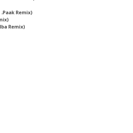
 .Paak Remix)
mix)
Elba Remix)