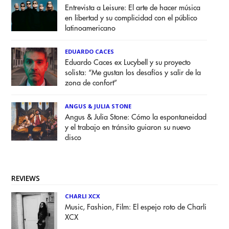
Entrevista a Leisure: El arte de hacer música
en libertad y su complicidad con el público
latinoamericano
EDUARDO CACES
Eduardo Caces ex Lucybell y su proyecto
solista: “Me gustan los desafíos y salir de la
zona de confort”
ANGUS & JULIA STONE
Angus & Julia Stone: Cómo la espontaneidad
y el trabajo en tránsito guiaron su nuevo
disco
REVIEWS
CHARLI XCX
Music, Fashion, Film: El espejo roto de Charli
XCX