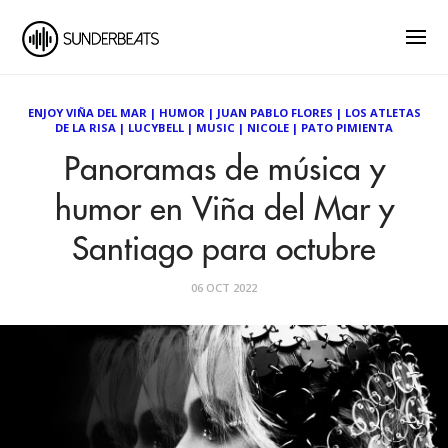
ENJOY VIÑA DEL MAR
|
HUMOR
|
JUAN PABLO FLORES
|
LOS ATLETAS
DE LA RISA
|
LUCYBELL
|
MUSIC
|
NICOLE
|
PATO PIMIENTA
Panoramas de música y
humor en Viña del Mar y
Santiago para octubre
06 OCT 2022