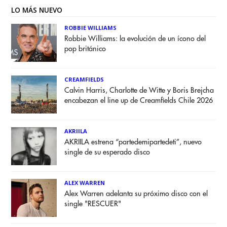
LO MÁS NUEVO
ROBBIE WILLIAMS
Robbie Williams: la evolución de un ícono del
pop británico
CREAMFIELDS
Calvin Harris, Charlotte de Witte y Boris Brejcha
encabezan el line up de Creamfields Chile 2026
AKRIILA
AKRIILA estrena “partedemipartedeti”, nuevo
single de su esperado disco
ALEX WARREN
Alex Warren adelanta su próximo disco con el
single "RESCUER"