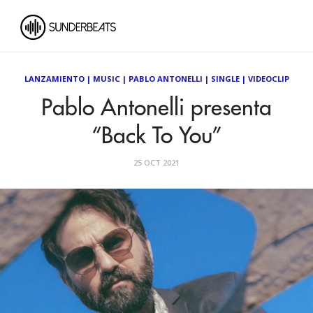
LANZAMIENTO
|
MUSIC
|
PABLO ANTONELLI
|
SINGLE
|
VIDEOCLIP
Pablo Antonelli presenta
“Back To You”
25 OCT 2021