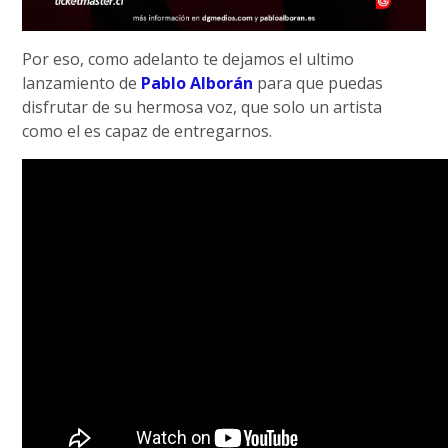
Por eso, como adelanto te dejamos el ultimo
lanzamiento de
Pablo Alborán
para que puedas
disfrutar de su hermosa voz, que solo un artista
como el es capaz de entregarnos.