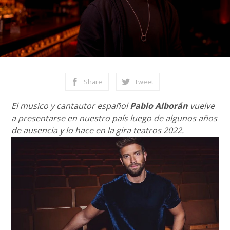
Share
Tweet
El musico y cantautor español
Pablo Alborán
vuelve
a presentarse en nuestro país luego de algunos años
de ausencia y lo hace en la gira teatros 2022.