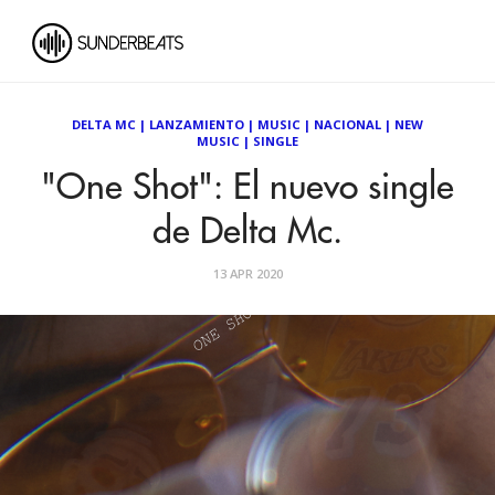
DELTA MC
|
LANZAMIENTO
|
MUSIC
|
NACIONAL
|
NEW
MUSIC
|
SINGLE
"One Shot": El nuevo single
de Delta Mc.
13 APR 2020