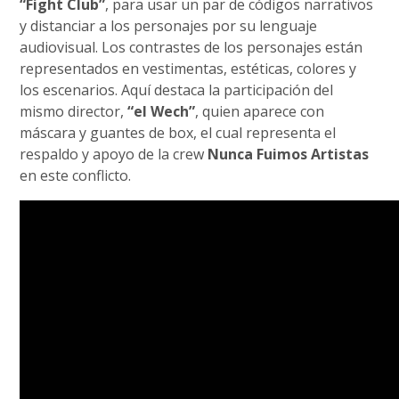
“Fight Club”
, para usar un par de códigos narrativos
y distanciar a los personajes por su lenguaje
audiovisual. Los contrastes de los personajes están
representados en vestimentas, estéticas, colores y
los escenarios. Aquí destaca la participación del
mismo director,
“el Wech”
, quien aparece con
máscara y guantes de box, el cual representa el
respaldo y apoyo de la crew
Nunca Fuimos Artistas
en este conflicto.