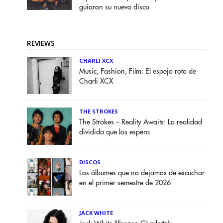
guiaron su nuevo disco
REVIEWS
CHARLI XCX
Music, Fashion, Film: El espejo roto de
Charli XCX
THE STROKES
The Strokes – Reality Awaits: La realidad
dividida que los espera
DISCOS
Los álbumes que no dejamos de escuchar
en el primer semestre de 2026
JACK WHITE