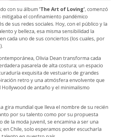
undo con su álbum
'The Art of Loving'
, comenzó
s mitigaba el confinamiento pandémico
s de sus redes sociales. Hoy, con el público y la
alento y belleza, esa misma sensibilidad la
 en cada uno de sus conciertos (los cuales, por
).
contemporánea, Olivia Dean transforma cada
erdadera pasarela de alta costura; un espacio
curaduría exquisita de vestuario de grandes
piración retro y una atmósfera envolvente que
el Hollywood de antaño y el minimalismo
a gira mundial que lleva el nombre de su recién
tanto por su talento como por su propuesta
no de la moda juvenil, se encamina a ser una
s; en Chile, solo esperamos poder escucharla
 talento en nuestro país.