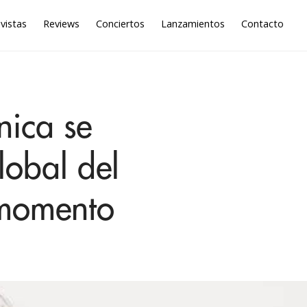
vistas
Reviews
Conciertos
Lanzamientos
Contacto
nica se
lobal del
l momento