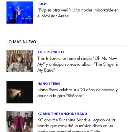
PULP
“Pulp es otra weá”: Una noche imborrable en
el Movistar Arena
LO MÁS NUEVO
THIS IS LORELEI
This Is Lorelei estrena el single "Oh No Now
My" y anticipa su nuevo álbum "The Singer in
My Band"
NANO STERN
Nano Stern celebra sus 20 años de carrera y
anuncia la gira "Bitácora"
KC AND THE SUNSHINE BAND
KC and the Sunshine Band: el legado de la
banda que convirtió la música disco en un
fenómeno mundial regresa a Chile