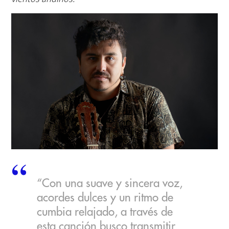
“Con una suave y sincera voz,
acordes dulces y un ritmo de
cumbia relajado, a través de
esta canción busco transmitir