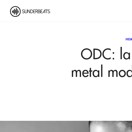
HEA
ODC: la 
metal mod