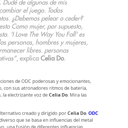
. Dudé de algunas de mis
cambiar el juego. Todos
os. ¿Debemos pelear o ceder?
sto Como mujer, por supuesto,
ta. 'I Love The Way You Fall' es
las personas, hombres y mujeres,
rmanecer libres. personas
ativas”
, explica
Celia Do
.
anciones de ODC poderosas y emocionantes,
 con sus atronadores ritmos de batería,
, la electrizante voz de
Celia Do
. Mira las
lternativo creado y dirigido por
Celia Do
.
ODC
iverso que se basa en influencias del metal
o, una fusión de diferentes influencias.