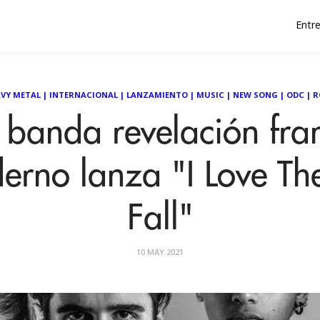
Entre
VY METAL
|
INTERNACIONAL
|
LANZAMIENTO
|
MUSIC
|
NEW SONG
|
ODC
|
R
banda revelación fra
erno lanza "I Love T
Fall"
10 MAY 2021