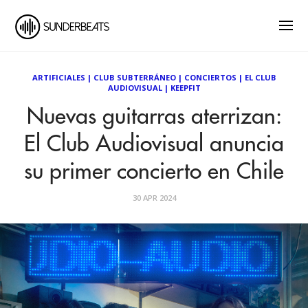
ARTIFICIALES
|
CLUB SUBTERRÁNEO
|
CONCIERTOS
|
EL CLUB
AUDIOVISUAL
|
KEEPFIT
Nuevas guitarras aterrizan:
El Club Audiovisual anuncia
su primer concierto en Chile
30 APR 2024