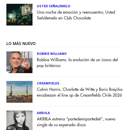
USTED SEÑALEMELO
Una noche de emoción y reencuentro; Usted
Señálemelo en Club Chocolate
LO MÁS NUEVO
ROBBIE WILLIAMS
Robbie Williams: la evolución de un ícono del
pop británico
CREAMFIELDS
Calvin Harris, Charlotte de Witte y Boris Brejcha
encabezan el line up de Creamfields Chile 2026
AKRIILA
AKRIILA estrena “partedemipartedeti”, nuevo
single de su esperado disco