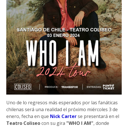
Uno de lo regresos más esperados por las fanáticas
chilenas será una realidad el próximo miércoles 3 de
enero, fecha en que
Nick Carter
se presentará en el
Teatro Coliseo
con su gira
"WHO I AM"
, donde