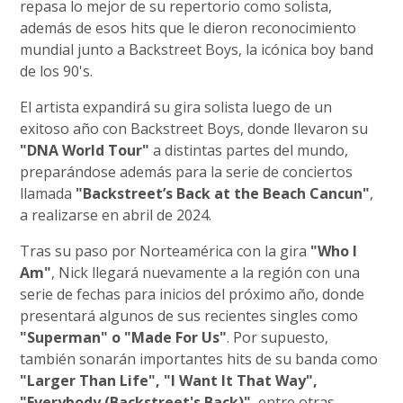
repasa lo mejor de su repertorio como solista,
además de esos hits que le dieron reconocimiento
mundial junto a Backstreet Boys, la icónica boy band
de los 90's.
El artista expandirá su gira solista luego de un
exitoso año con Backstreet Boys, donde llevaron su
"DNA World Tour"
a distintas partes del mundo,
preparándose además para la serie de conciertos
llamada
"Backstreet’s Back at the Beach Cancun"
,
a realizarse en abril de 2024.
Tras su paso por Norteamérica con la gira
"Who I
Am"
, Nick llegará nuevamente a la región con una
serie de fechas para inicios del próximo año, donde
presentará algunos de sus recientes singles como
"Superman" o "Made For Us"
. Por supuesto,
también sonarán importantes hits de su banda como
"Larger Than Life", "I Want It That Way",
"Everybody (Backstreet's Back)"
, entre otras