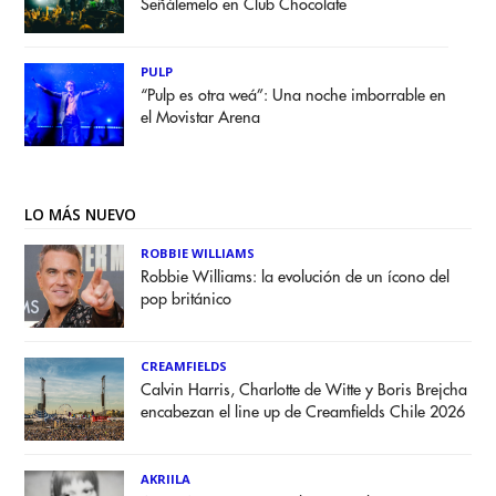
Señálemelo en Club Chocolate
PULP
“Pulp es otra weá”: Una noche imborrable en
el Movistar Arena
LO MÁS NUEVO
ROBBIE WILLIAMS
Robbie Williams: la evolución de un ícono del
pop británico
CREAMFIELDS
Calvin Harris, Charlotte de Witte y Boris Brejcha
encabezan el line up de Creamfields Chile 2026
AKRIILA