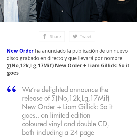
Share
Tweet
New Order
ha anunciado la publicación de un nuevo
disco grabado en directo y que llevará por nombre
∑(No,12k,Lg,17Mif) New Order + Liam Gillick: So it
goes
.
We’re delighted announce the
release of ∑(No,12k,Lg,17Mif)
New Order + Liam Gillick: So it
goes.. on limited edition
coloured vinyl and double CD,
both including a 24 page