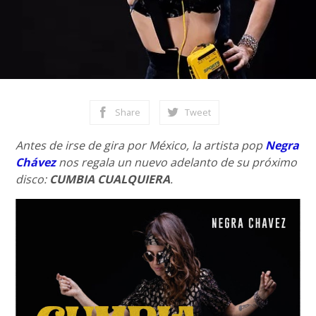
Share
Tweet
Antes de irse de gira por México, la artista pop
Negra
Chávez
nos regala un nuevo adelanto de su próximo
disco:
CUMBIA CUALQUIERA
.