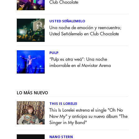
Club Chocolate
USTED SEÑALEMELO
Una noche de emoción y reencuentro;
Usted Señálemelo en Club Chocolate
PULP
“Pulp es otra weá”: Una noche
imborrable en el Movistar Arena
LO MÁS NUEVO
THIS IS LORELEI
This Is Lorelei estrena el single "Oh No
Now My" y anticipa su nuevo álbum "The
Singer in My Band"
NANO STERN