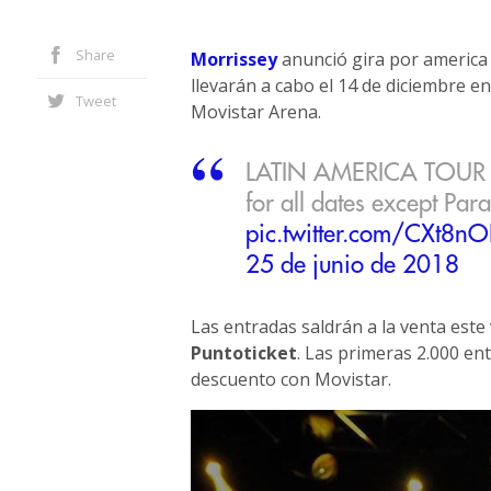
Share
Morrissey
anunció gira por america 
llevarán a cabo el 14 de diciembre e
Tweet
Movistar Arena.
LATIN AMERICA TOUR 201
for all dates except Par
pic.twitter.com/CXt8n
25 de junio de 2018
Las entradas saldrán a la venta este 
Puntoticket
. Las primeras 2.000 en
descuento con Movistar.