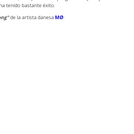
 ha tenido bastante éxito.
ong"
de la artista danesa
MØ
: