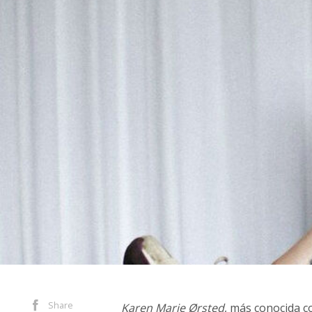
Share
Karen Marie Ørsted
, más conocida 