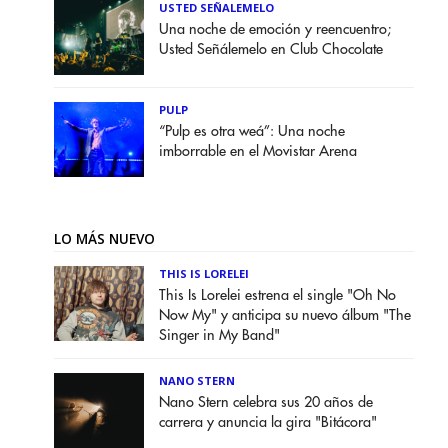
USTED SEÑALEMELO
Una noche de emoción y reencuentro;
Usted Señálemelo en Club Chocolate
PULP
“Pulp es otra weá”: Una noche
imborrable en el Movistar Arena
LO MÁS NUEVO
THIS IS LORELEI
This Is Lorelei estrena el single "Oh No
Now My" y anticipa su nuevo álbum "The
Singer in My Band"
NANO STERN
Nano Stern celebra sus 20 años de
carrera y anuncia la gira "Bitácora"