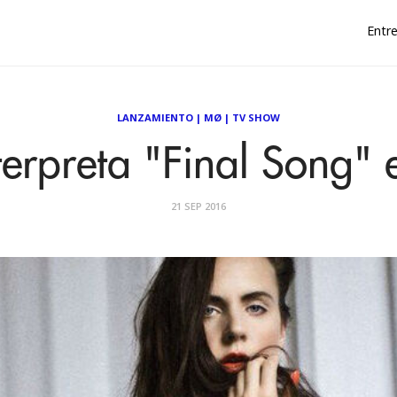
Entre
LANZAMIENTO
|
MØ
|
TV SHOW
erpreta "Final Song" e
21 SEP 2016