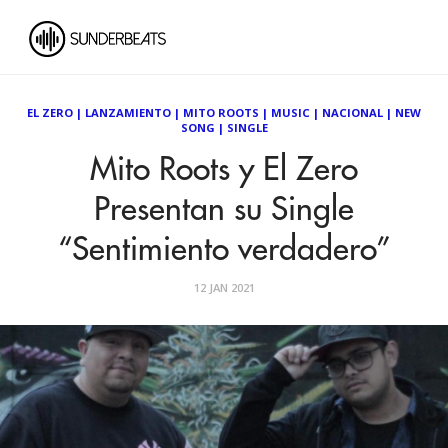
EL ZERO
|
LANZAMIENTO
|
MITO ROOTS
|
MUSIC
|
NACIONAL
|
NEW
SONG
|
SINGLE
Mito Roots y El Zero
Presentan su Single
“Sentimiento verdadero”
12 JAN 2021