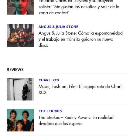
Eduardo Caces ex Lucybell y su proyecto
solista: “Me gustan los desafíos y salir de la
zona de confort”
ANGUS & JULIA STONE
Angus & Julia Stone: Cómo la espontaneidad
y el trabajo en tránsito guiaron su nuevo
disco
REVIEWS
CHARLI XCX
Music, Fashion, Film: El espejo roto de Charli
XCX
THE STROKES
The Strokes – Reality Awaits: La realidad
dividida que los espera