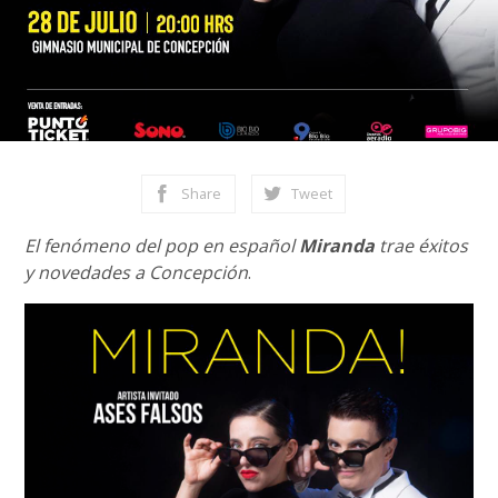
Share
Tweet
El fenómeno del pop en español
Miranda
trae éxitos
y novedades a Concepción
.