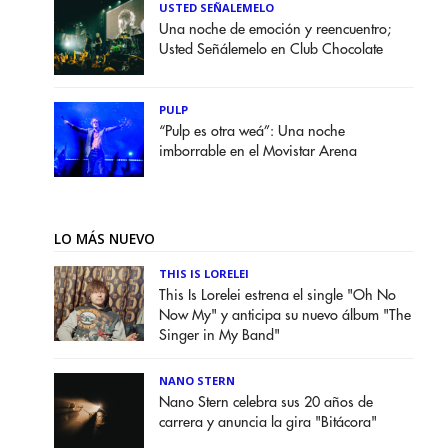
USTED SEÑALEMELO
Una noche de emoción y reencuentro;
Usted Señálemelo en Club Chocolate
PULP
“Pulp es otra weá”: Una noche
imborrable en el Movistar Arena
LO MÁS NUEVO
THIS IS LORELEI
This Is Lorelei estrena el single "Oh No
Now My" y anticipa su nuevo álbum "The
Singer in My Band"
NANO STERN
Nano Stern celebra sus 20 años de
carrera y anuncia la gira "Bitácora"