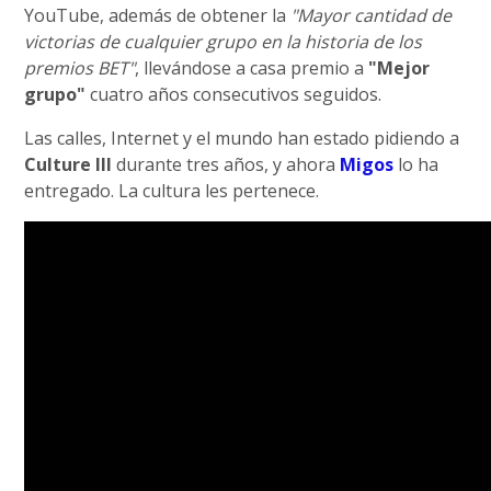
YouTube, además de obtener la
"Mayor cantidad de
victorias de cualquier grupo en la historia de los
premios BET"
, llevándose a casa premio a
"Mejor
grupo"
cuatro años consecutivos seguidos.
Las calles, Internet y el mundo han estado pidiendo a
Culture III
durante tres años, y ahora
Migos
lo ha
entregado. La cultura les pertenece.