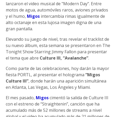
lanzaron el video musical de "Modern Day". Entre
motos de agua, automóviles raros, aviones privados
y el humo,
Migos
intercambia rimas igualmente de
alto octanaje en esta lujosa imagen digna de una
gran pantalla.
Elevando su juego de nivel, tras revelar el tracklist de
su nuevo álbum, esta semana se presentaron en The
Tonight Show Starring Jimmy Fallon para presentar
el tema que abre
Culture III, “Avalanche”
.
Como parte de las celebraciones, hoy darán la mayor
fiesta PORTL, al presentar el holograma
“Migos
Culture III”
, donde harán una aparición simultánea
en Atlanta, Las Vegas, Los Ángeles y Miami.
El mes pasado,
Migos
cimentó la salida de Culture III
con el estreno de “Straightenin”, canción que ha
acumulado más de 52 millones de streams a nivel
global y el video ha acumulado más de 21 millones de