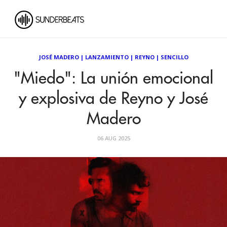
JOSÉ MADERO
|
LANZAMIENTO
|
REYNO
|
SENCILLO
"Miedo": La unión emocional
y explosiva de Reyno y José
Madero
06 AUG 2025