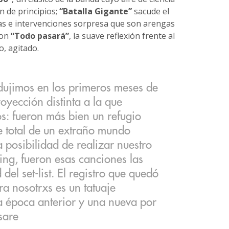
ón de principios;
“Batalla Gigante”
sacude el
tas e intervenciones sorpresa que son arengas
con
“Todo pasará”
, la suave reflexión frente al
o, agitado.
dujimos en los primeros meses de
yección distinta a la que
: fueron más bien un refugio
re total de un extraño mundo
 posibilidad de realizar nuestro
ng, fueron esas canciones las
del set-list. El registro que quedó
a nosotrxs es un tatuaje
 época anterior y una nueva por
sare