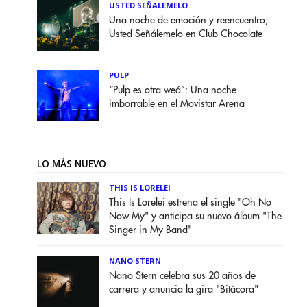
USTED SEÑALEMELO
Una noche de emoción y reencuentro;
Usted Señálemelo en Club Chocolate
PULP
“Pulp es otra weá”: Una noche
imborrable en el Movistar Arena
LO MÁS NUEVO
THIS IS LORELEI
This Is Lorelei estrena el single "Oh No
Now My" y anticipa su nuevo álbum "The
Singer in My Band"
NANO STERN
Nano Stern celebra sus 20 años de
carrera y anuncia la gira "Bitácora"