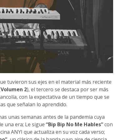
e tuvieron sus ejes en el material más reciente
(
Volumen 2
), el tercero se destaca por ser más
ncolía, con la expectativa de un tiempo que se
idas que señalan lo aprendido.
nas unas semanas antes de la pandemia cuya
 de una era; Le sigue
“Bip Bip No Me Hables”
con
ina ANYI que actualiza en su voz cada verso;
po”
, un clásico de la banda cuyo aire de ciencia