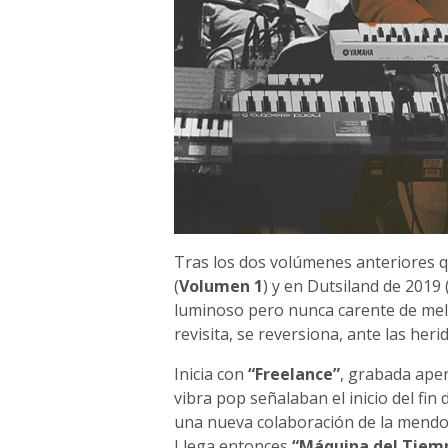
Tras los dos volúmenes anteriores qu
(
Volumen 1
) y en Dutsiland de 2019 
luminoso pero nunca carente de mela
revisita, se reversiona, ante las her
Inicia con
“Freelance”
, grabada ape
vibra pop señalaban el inicio del fin
una nueva colaboración de la mendoc
Llega entonces
“Máquina del Tiem