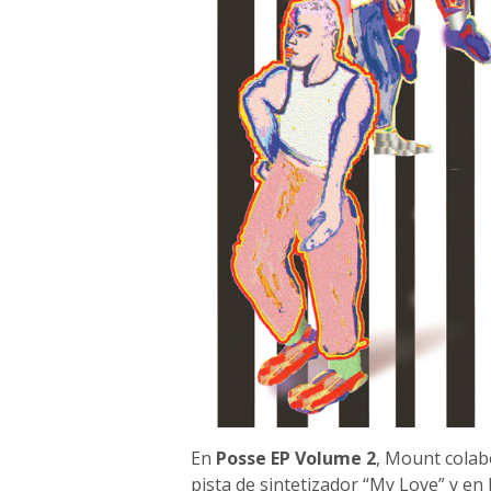
En
Posse EP Volume 2
, Mount cola
pista de sintetizador “My Love” y en 