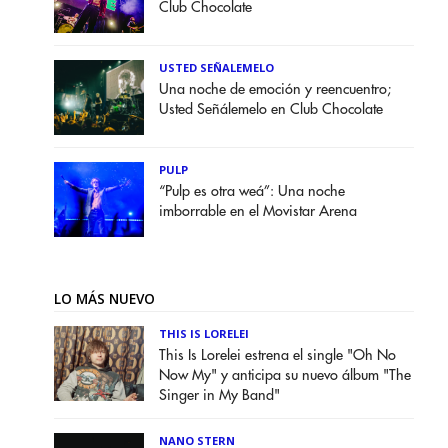
Club Chocolate
USTED SEÑALEMELO
Una noche de emoción y reencuentro;
Usted Señálemelo en Club Chocolate
PULP
“Pulp es otra weá”: Una noche
imborrable en el Movistar Arena
LO MÁS NUEVO
THIS IS LORELEI
This Is Lorelei estrena el single "Oh No
Now My" y anticipa su nuevo álbum "The
Singer in My Band"
NANO STERN