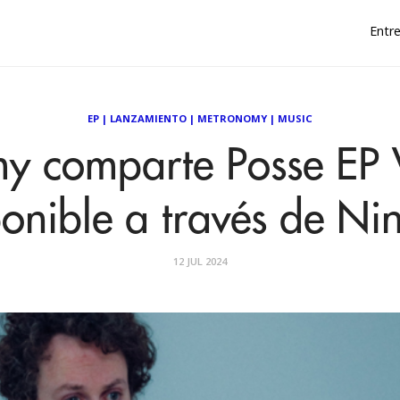
Entre
EP
|
LANZAMIENTO
|
METRONOMY
|
MUSIC
y comparte Posse EP 
onible a través de Ni
12 JUL 2024