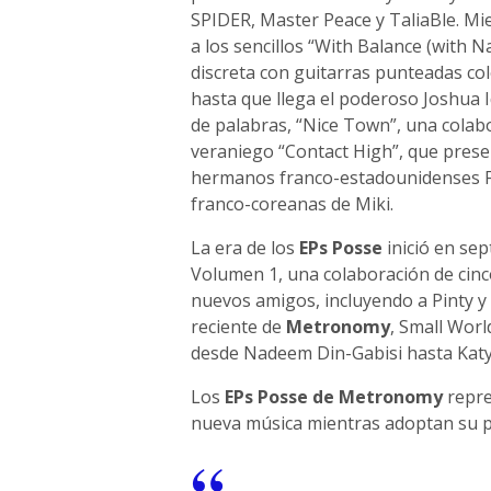
SPIDER, Master Peace y TaliaBle. Mi
a los sencillos “With Balance (with 
discreta con guitarras punteadas col
hasta que llega el poderoso Joshua
de palabras, “Nice Town”, una colab
veraniego “Contact High”, que prese
hermanos franco-estadounidenses Fa
franco-coreanas de Miki.
La era de los
EPs Posse
inició en se
Volumen 1, una colaboración de cinc
nuevos amigos, incluyendo a Pinty y 
reciente de
Metronomy
, Small Worl
desde Nadeem Din-Gabisi hasta Katy 
Los
EPs Posse de Metronomy
repre
nueva música mientras adoptan su pr