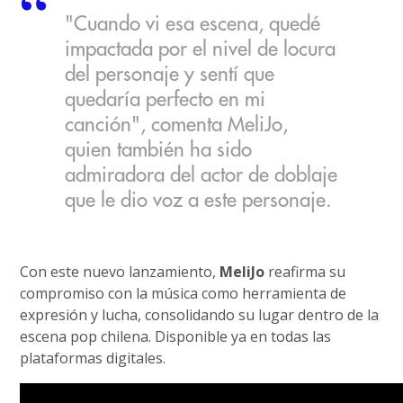
"Cuando vi esa escena, quedé
impactada por el nivel de locura
del personaje y sentí que
quedaría perfecto en mi
canción", comenta MeliJo,
quien también ha sido
admiradora del actor de doblaje
que le dio voz a este personaje.
Con este nuevo lanzamiento,
MeliJo
reafirma su
compromiso con la música como herramienta de
expresión y lucha, consolidando su lugar dentro de la
escena pop chilena. Disponible ya en todas las
plataformas digitales.