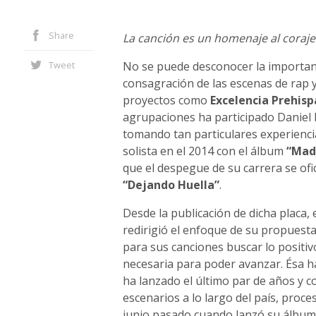
Share
La canción es un homenaje al coraje 
Tweet
No se puede desconocer la importanc
consagración de las escenas de rap 
proyectos como
Excelencia Prehis
agrupaciones ha participado Daniel
tomando tan particulares experienci
solista en el 2014 con el álbum
“Mad
que el despegue de su carrera se ofic
“Dejando Huella”
.
Desde la publicación de dicha placa,
redirigió el enfoque de su propues
para sus canciones buscar lo positiv
necesaria para poder avanzar. Ésa ha 
ha lanzado el último par de años y c
escenarios a lo largo del país, proc
junio pasado cuando lanzó su álbu