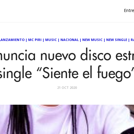
Entre
LANZAMIENTO
|
MC PIRI
|
MUSIC
|
NACIONAL
|
NEW MUSIC
|
NEW SINGLE
|
R
nuncia nuevo disco est
single “Siente el fuego
21 OCT 2020