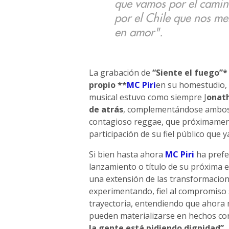
que vamos por el camino
por el Chile que nos me
en amor".
La grabación de
“Siente el fuego”*
propio **
MC Piri
en su homestudio, 
musical estuvo como siempre J
onath
de atrás
, complementándose ambos 
contagioso reggae, que próximament
participación de su fiel público que 
Si bien hasta ahora
MC Piri
ha prefe
lanzamiento o título de su próxima e
una extensión de las transformacion
experimentando, fiel al compromiso 
trayectoria, entendiendo que ahora
pueden materializarse en hechos co
la gente está pidiendo dignidad”
.