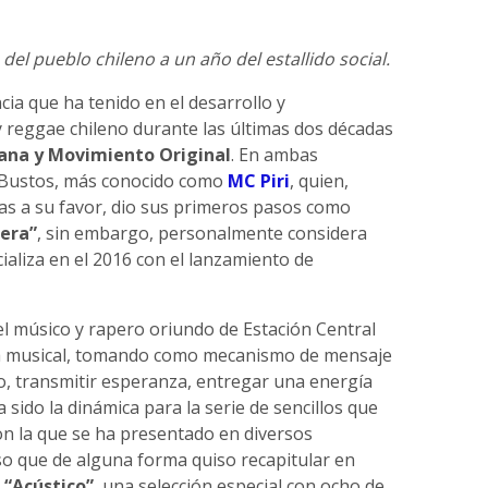
del pueblo chileno a un año del estallido social.
ia que ha tenido en el desarrollo y
y reggae chileno durante las últimas dos décadas
pana y Movimiento Original
. En ambas
 Bustos, más conocido como
MC Piri
, quien,
as a su favor, dio sus primeros pasos como
era”
, sin embargo, personalmente considera
ializa en el 2016 con el lanzamiento de
 el músico y rapero oriundo de Estación Central
ta musical, tomando como mecanismo de mensaje
o, transmitir esperanza, entregar una energía
sido la dinámica para la serie de sencillos que
on la que se ha presentado en diversos
eso que de alguna forma quiso recapitular en
m
“Acústico”
, una selección especial con ocho de