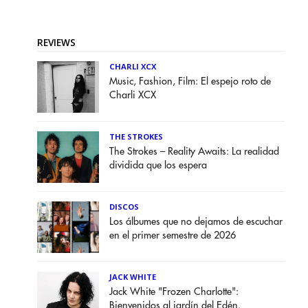
REVIEWS
CHARLI XCX
Music, Fashion, Film: El espejo roto de
Charli XCX
THE STROKES
The Strokes – Reality Awaits: La realidad
dividida que los espera
DISCOS
Los álbumes que no dejamos de escuchar
en el primer semestre de 2026
JACK WHITE
Jack White "Frozen Charlotte":
Bienvenidos al jardín del Edén.