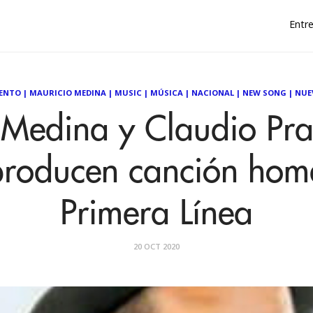
Entre
ENTO
|
MAURICIO MEDINA
|
MUSIC
|
MÚSICA
|
NACIONAL
|
NEW SONG
|
NUE
 Medina y Claudio Pra
producen canción hom
Primera Línea
20 OCT 2020