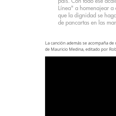
país. Con todo ese acal
Línea" a homenajear a q
que la dignidad se hag
de pancartas en las man
La canción además se acompaña de un
de Mauricio Medina, editado por Ro