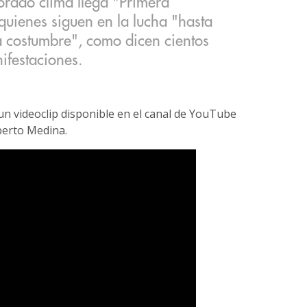
orado clima llega "Primera
uienes siguen en la lucha "hasta
a costumbre", como dicen cientos
ifestaciones.
 videoclip disponible en el canal de YouTube
berto Medina.