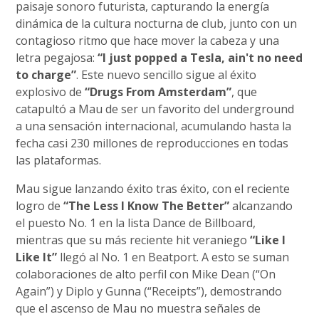
paisaje sonoro futurista, capturando la energía
dinámica de la cultura nocturna de club, junto con un
contagioso ritmo que hace mover la cabeza y una
letra pegajosa:
“I just popped a Tesla, ain't no need
to charge”
. Este nuevo sencillo sigue al éxito
explosivo de
“Drugs From Amsterdam”
, que
catapultó a Mau de ser un favorito del underground
a una sensación internacional, acumulando hasta la
fecha casi 230 millones de reproducciones en todas
las plataformas.
Mau sigue lanzando éxito tras éxito, con el reciente
logro de
“The Less I Know The Better”
alcanzando
el puesto No. 1 en la lista Dance de Billboard,
mientras que su más reciente hit veraniego
“Like I
Like It”
llegó al No. 1 en Beatport. A esto se suman
colaboraciones de alto perfil con Mike Dean (“On
Again”) y Diplo y Gunna (“Receipts”), demostrando
que el ascenso de Mau no muestra señales de