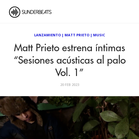
LANZAMIENTO
|
MATT PRIETO
|
MUSIC
Matt Prieto estrena íntimas
“Sesiones acústicas al palo
Vol. 1”
20 FEB 2023