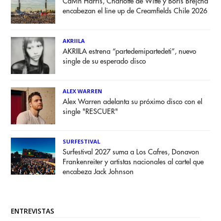
Calvin Harris, Charlotte de Witte y Boris Brejcha
encabezan el line up de Creamfields Chile 2026
AKRIILA
AKRIILA estrena “partedemipartedeti”, nuevo
single de su esperado disco
ALEX WARREN
Alex Warren adelanta su próximo disco con el
single "RESCUER"
SURFESTIVAL
Surfestival 2027 suma a Los Cafres, Donavon
Frankenreiter y artistas nacionales al cartel que
encabeza Jack Johnson
ENTREVISTAS