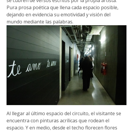
se cubren de versos escritos por la propia artista.
Pura prosa poética que llena cada espacio posible,
dejando en evidencia su emotividad y visión del
mundo mediante las palabras.
Al llegar al último espacio del circuito, el visitante se
encuentra con pinturas acrílicas que rodean el
espacio. Y en medio, desde el techo florecen flores