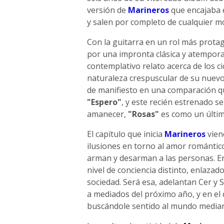
versión de
Marineros
que encajaba e
y salen por completo de cualquier m
Con la guitarra en un rol más protag
por una impronta clásica y atempora
contemplativo relato acerca de los ci
naturaleza crespuscular de su nuevo 
de manifiesto en una comparación q
"Espero"
, y este recién estrenado s
amanecer,
"Rosas"
es como un últim
El capítulo que inicia
Marineros
viene
ilusiones en torno al amor romántico,
arman y desarman a las personas. E
nivel de conciencia distinto, enlaza
sociedad. Será esa, adelantan Cer y S
a mediados del próximo año, y en el
buscándole sentido al mundo median