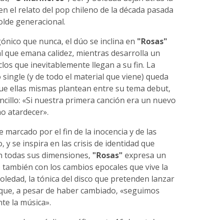
n el relato del pop chileno de la década pasada
olde generacional.
ónico que nunca, el dúo se inclina en
"Rosas"
l que emana calidez, mientras desarrolla un
clos que inevitablemente llegan a su fin. La
single (y de todo el material que viene) queda
ue ellas mismas plantean entre su tema debut,
encillo: «Si nuestra primera canción era un nuevo
o atardecer».
 marcado por el fin de la inocencia y de las
 y se inspira en las crisis de identidad que
n todas sus dimensiones,
"Rosas"
expresa un
do también con los cambios epocales que vive la
oledad, la tónica del disco que pretenden lanzar
 que, a pesar de haber cambiado, «seguimos
te la música».