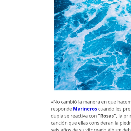
«No cambió la manera en que hacemo
responde
Marineros
cuando les pre
dupla se reactiva con
"Rosas"
, la p
canción que ellas consideran la pied
seis años de su vitoreado álbum deb