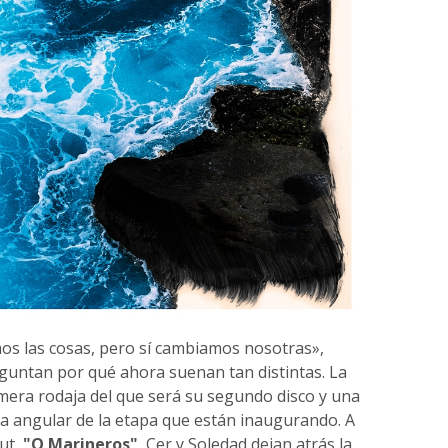
s las cosas, pero sí cambiamos nosotras»,
guntan por qué ahora suenan tan distintas. La
rimera rodaja del que será su segundo disco y una
ra angular de la etapa que están inaugurando. A
ut,
"O Marineros"
, Cer y Soledad dejan atrás la