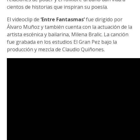
cientos de historias que inspiran su poesía.
El videoclip de
‘Entre Fantasmas’
fue dirigido por
Álvaro Muñoz y también cuenta con la actuación de la
artista escénica y bailarina, Milena Bralic. La canción
fue grabada en los estudios El Gran Pez bajo la
producción y mezcla de Claudio Quiñones.