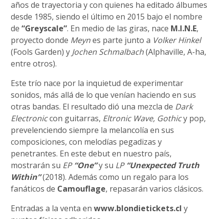
años de trayectoria y con quienes ha editado álbumes
desde 1985, siendo el último en 2015 bajo el nombre
de
“Greyscale”
. En medio de las giras, nace
M.I.N.E
,
proyecto donde
Meyn
es parte junto a
Volker Hinkel
(Fools Garden) y
Jochen Schmalbach
(Alphaville, A-ha,
entre otros).
Este trío nace por la inquietud de experimentar
sonidos, más allá de lo que venían haciendo en sus
otras bandas. El resultado dió una mezcla de
Dark
Electronic
con guitarras,
Eltronic Wave, Gothic
y pop,
prevelenciendo siempre la melancolía en sus
composiciones, con melodías pegadizas y
penetrantes. En este debut en nuestro país,
mostrarán su
EP
“One”
y su
LP
“Unexpected Truth
Within”
(2018). Además como un regalo para los
fanáticos de
Camouflage
, repasarán varios clásicos.
Entradas a la venta en
www.blondietickets.cl
y