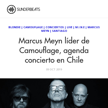
BLONDIE
|
CAMOUFLAGE
|
CONCIERTOS
|
LIVE
|
M.I.N.E
|
MARCUS
MEYN
|
SANTIAGO
Marcus Meyn líder de
Camouflage, agenda
concierto en Chile
09 OCT 2019