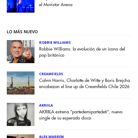
el Movistar Arena
LO MÁS NUEVO
ROBBIE WILLIAMS
Robbie Williams: la evolución de un ícono del
pop británico
CREAMFIELDS
Calvin Harris, Charlotte de Witte y Boris Brejcha
encabezan el line up de Creamfields Chile 2026
AKRIILA
AKRIILA estrena “partedemipartedeti”, nuevo
single de su esperado disco
ALEX WARREN