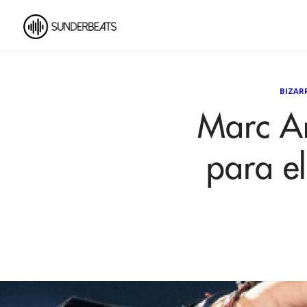
BIZAR
Marc A
para el