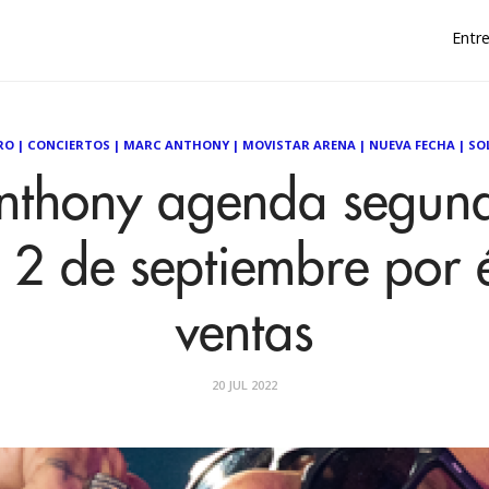
Entre
RO
|
CONCIERTOS
|
MARC ANTHONY
|
MOVISTAR ARENA
|
NUEVA FECHA
|
SO
nthony agenda segund
 2 de septiembre por 
ventas
20 JUL 2022