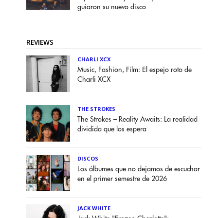
guiaron su nuevo disco
REVIEWS
CHARLI XCX
Music, Fashion, Film: El espejo roto de
Charli XCX
THE STROKES
The Strokes – Reality Awaits: La realidad
dividida que los espera
DISCOS
Los álbumes que no dejamos de escuchar
en el primer semestre de 2026
JACK WHITE